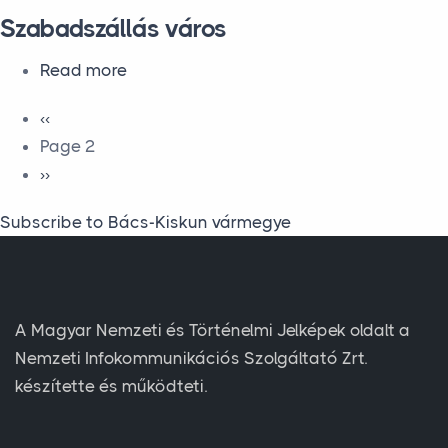
Szabadszállás város
about Szabadszállás város
Read more
Pagination
Previous page
‹‹
Page 2
Next page
››
Subscribe to Bács-Kiskun vármegye
A Magyar Nemzeti és Történelmi Jelképek oldalt a
Nemzeti Infokommunikációs Szolgáltató Zrt.
készítette és működteti.