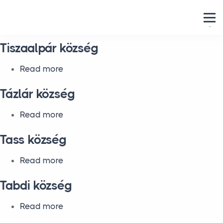
Skip to main content
.
Tiszaalpár község
about Tiszaalpár község
Read more
Tázlár község
about Tázlár község
Read more
Tass község
about Tass község
Read more
Tabdi község
about Tabdi község
Read more