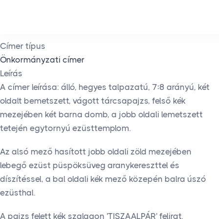
Skip to main content
Címer típus
Önkormányzati címer
Leírás
A címer leírása: álló, hegyes talpazatú, 7:8 arányú, két
oldalt bemetszett, vágott tárcsapajzs, felső kék
mezejében két barna domb, a jobb oldali lemetszett
tetején egytornyú ezüsttemplom.
Az alsó mező hasított jobb oldali zöld mezejében
lebegő ezüst püspöksüveg aranykereszttel és
díszítéssel, a bal oldali kék mező közepén balra úszó
ezüsthal.
A pajzs felett kék szalagon 'TISZAALPÁR' felirat.