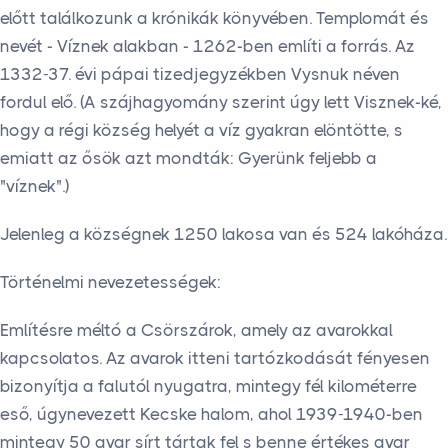
előtt találkozunk a krónikák könyvében. Templomát és
nevét - Víznek alakban - 1262-ben említi a forrás. Az
1332-37. évi pápai tizedjegyzékben Vysnuk néven
fordul elő. (A szájhagyomány szerint úgy lett Visznek-ké,
hogy a régi község helyét a víz gyakran elöntötte, s
emiatt az ősök azt mondták: Gyerünk feljebb a
"víznek".)
Jelenleg a községnek 1250 lakosa van és 524 lakóháza.
Történelmi nevezetességek:
Említésre méltó a Csörszárok, amely az avarokkal
kapcsolatos. Az avarok itteni tartózkodását fényesen
bizonyítja a falutól nyugatra, mintegy fél kilométerre
eső, úgynevezett Kecske halom, ahol 1939-1940-ben
mintegy 50 avar sírt tártak fel s benne értékes avar