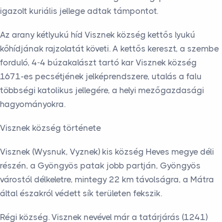
igazolt kuriális jellege adtak támpontot.
Az arany kétlyukú híd Visznek község kettős lyukú
kőhídjának rajzolatát követi. A kettős kereszt, a szembe
forduló, 4-4 búzakalászt tartó kar Visznek község
1671-es pecsétjének jelképrendszere, utalás a falu
többségi katolikus jellegére, a helyi mezőgazdasági
hagyományokra.
Visznek község története
Visznek (Wysnuk, Vyznek) kis község Heves megye déli
részén, a Gyöngyös patak jobb partján, Gyöngyös
várostól délkeletre, mintegy 22 km távolságra, a Mátra
által északról védett sík területen fekszik.
Régi község. Visznek nevével már a tatárjárás (1241)