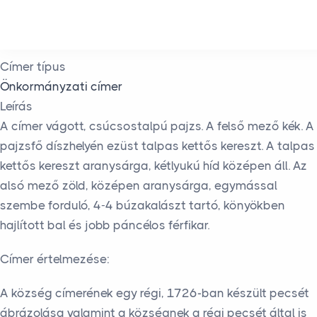
Skip to main content
Címer típus
Önkormányzati címer
Leírás
A címer vágott, csúcsostalpú pajzs. A felső mező kék. A
pajzsfő díszhelyén ezüst talpas kettős kereszt. A talpas
kettős kereszt aranysárga, kétlyukú híd középen áll. Az
alsó mező zöld, középen aranysárga, egymással
szembe forduló, 4-4 búzakalászt tartó, könyökben
hajlított bal és jobb páncélos férfikar.
Címer értelmezése:
A község címerének egy régi, 1726-ban készült pecsét
ábrázolása valamint a községnek a régi pecsét által is