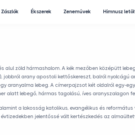
Zászlók
Ékszerek
Zeneművek
Himnusz letö
s alul zöld hármashalom. A kék mezőben középütt lebegő 
), jobbról arany apostoli kettőskereszt, balról nyolcágú
y-egy aranyalma lebeg. A címerpajzsot két oldalról egy-egy
ímer alatt lebegő, hármas tagolású, íves aranyszalagon 
amint a lakosság katolikus, evangélikus és református 
vtizedekben jelentőssé vált kertészkedés az almaültetv