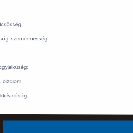
kölcsösség;
anság, szemérmesség.
nagylelkűség;
, bizalom;
ökkévalóság.