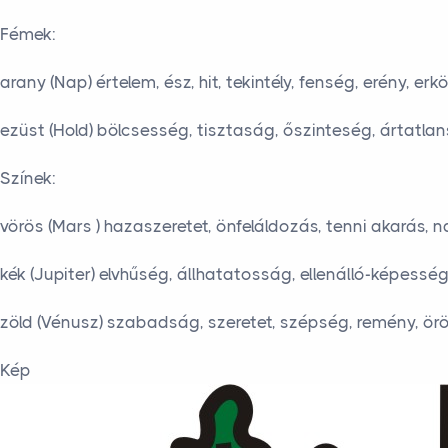
Fémek:
arany (Nap) értelem, ész, hit, tekintély, fenség, erény, er
ezüst (Hold) bölcsesség, tisztaság, őszinteség, ártatl
Színek:
vörös (Mars ) hazaszeretet, önfeláldozás, tenni akarás, 
kék (Jupiter) elvhűség, állhatatosság, ellenálló-képesség
zöld (Vénusz) szabadság, szeretet, szépség, remény, ör
Kép