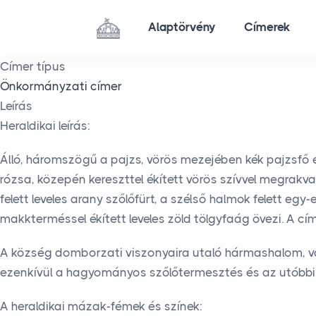
Skip to main content
Alaptörvény
Címerek
Címer típus
Önkormányzati címer
Leírás
Heraldikai leírás:
Álló, háromszögű a pajzs, vörös mezejében kék pajzsfő é
rózsa, közepén kereszttel ékített vörös szívvel megrakva
felett leveles arany szőlőfürt, a szélső halmok felett eg
makkterméssel ékített leveles zöld tölgyfaág övezi. A c
A község domborzati viszonyaira utaló hármashalom, val
ezenkívül a hagyományos szőlőtermesztés és az utóbbi é
A heraldikai mázak-fémek és színek: