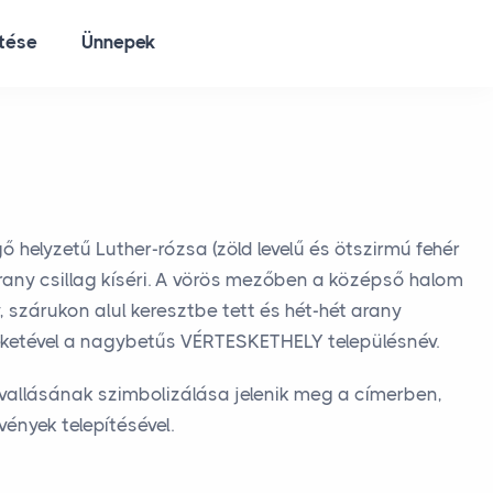
ltése
Ünnepek
helyzetű Luther-rózsa (zöld levelű és ötszirmú fehér
 arany csillag kíséri. A vörös mezőben a középső halom
, szárukon alul keresztbe tett és hét-hét arany
feketével a nagybetűs VÉRTESKETHELY településnév.
vallásának szimbolizálása jelenik meg a címerben,
ények telepítésével.