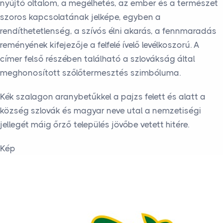
nyújtó oltalom, a megélhetés, az ember és a természet
szoros kapcsolatának jelképe, egyben a
rendíthetetlenség, a szívós élni akarás, a fennmaradás
reményének kifejezője a felfelé ívelő levélkoszorú. A
címer felső részében található a szlovákság által
meghonosított szőlőtermesztés szimbóluma.
Kék szalagon aranybetűkkel a pajzs felett és alatt a
község szlovák és magyar neve utal a nemzetiségi
jellegét máig őrző település jövőbe vetett hitére.
Kép