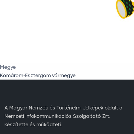
Megye
Komárom-Esztergom vármegye
A Magyar Nemzeti és Történelmi Jelképek oldalt a
Nemzeti Infokommunikációs Szolgáltató Zrt.
készítette és működteti.