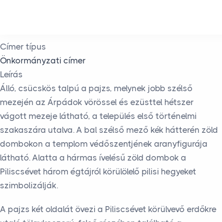
Skip to main content
Címer típus
Önkormányzati címer
Leírás
Álló, csücskös talpú a pajzs, melynek jobb szélső
mezején az Árpádok vörössel és ezüsttel hétszer
vágott mezeje látható, a település első történelmi
szakaszára utalva. A bal szélső mező kék hátterén zöld
dombokon a templom védőszentjének aranyfigurája
látható. Alatta a hármas ívelésű zöld dombok a
Piliscsévet három égtájról körülölelő pilisi hegyeket
szimbolizálják.
A pajzs két oldalát övezi a Piliscsévet körülvevő erdőkre