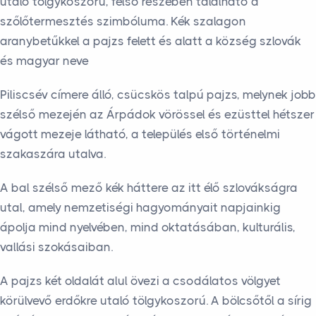
utaló tölgykoszorú, felső részében található a
szőlőtermesztés szimbóluma. Kék szalagon
aranybetűkkel a pajzs felett és alatt a község szlovák
és magyar neve
Piliscsév címere álló, csücskös talpú pajzs, melynek jobb
szélső mezején az Árpádok vörössel és ezüsttel hétszer
vágott mezeje látható, a település első történelmi
szakaszára utalva.
A bal szélső mező kék háttere az itt élő szlovákságra
utal, amely nemzetiségi hagyományait napjainkig
ápolja mind nyelvében, mind oktatásában, kulturális,
vallási szokásaiban.
A pajzs két oldalát alul övezi a csodálatos völgyet
körülvevő erdőkre utaló tölgykoszorú. A bölcsőtől a sírig