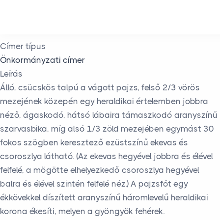
Skip to main content
Címer típus
Önkormányzati címer
Leírás
Álló, csücskös talpú a vágott pajzs, felső 2/3 vörös
mezejének közepén egy heraldikai értelemben jobbra
néző, ágaskodó, hátsó lábaira támaszkodó aranyszínű
szarvasbika, míg alsó 1/3 zöld mezejében egymást 30
fokos szögben keresztező ezüstszínű ekevas és
csoroszlya látható. (Az ekevas hegyével jobbra és élével
felfelé, a mögötte elhelyezkedő csoroszlya hegyével
balra és élével szintén felfelé néz.) A pajzsfőt egy
ékkövekkel díszített aranyszínű háromlevelű heraldikai
korona ékesíti, melyen a gyöngyök fehérek.